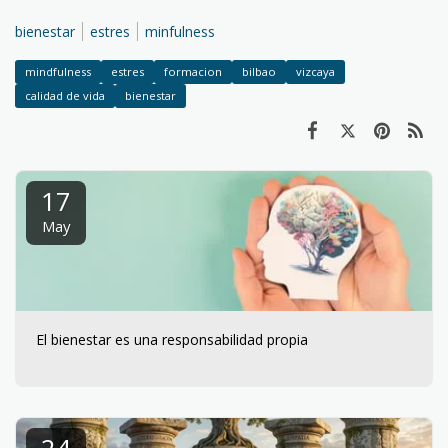
bienestar
estres
minfulness
mindfulness
estres
formacion
bilbao
vizcaya
calidad de vida
bienestar
17
May
El bienestar es una responsabilidad propia