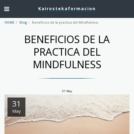
Kairostekaformacion
HOME
Blog
Beneficios de la practica del Mindfulness
BENEFICIOS DE LA
PRACTICA DEL
MINDFULNESS
31
May
31
May